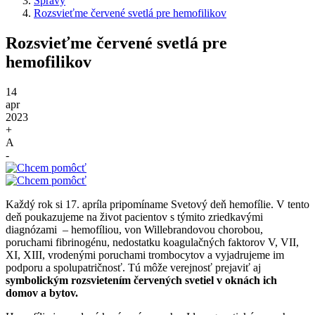
Správy
Rozsvieťme červené svetlá pre hemofilikov
Rozsvieťme červené svetlá pre
hemofilikov
14
apr
2023
+
A
-
Každý rok si 17. apríla pripomíname Svetový deň hemofílie. V tento
deň poukazujeme na život pacientov s týmito zriedkavými
diagnózami – hemofíliou, von Willebrandovou chorobou,
poruchami fibrinogénu, nedostatku koagulačných faktorov V, VII,
XI, XIII, vrodenými poruchami trombocytov a vyjadrujeme im
podporu a spolupatričnosť. Tú môže verejnosť prejaviť aj
symbolickým rozsvietením červených svetiel v oknách ich
domov a bytov.