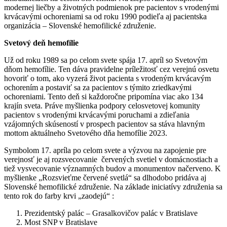
modernej liečby a životných podmienok pre pacientov s vrodenými
krvácavými ochoreniami sa od roku 1990 podieľa aj pacientska
organizácia – Slovenské hemofilické združenie.
Svetový deň hemofílie
Už od roku 1989 sa po celom svete spája 17. apríl so Svetovým
dňom hemofílie. Ten dáva pravidelne príležitosť cez verejnú osvetu
hovoriť o tom, ako vyzerá život pacienta s vrodeným krvácavým
ochorením a postaviť sa za pacientov s týmito zriedkavými
ochoreniami. Tento deň si každoročne pripomína viac ako 134
krajín sveta. Práve myšlienka podpory celosvetovej komunity
pacientov s vrodenými krvácavými poruchami a zdieľania
vzájomných skúseností v prospech pacientov sa stáva hlavným
mottom aktuálneho Svetového dňa hemofílie 2023.
Symbolom 17. apríla po celom svete a výzvou na zapojenie pre
verejnosť je aj rozsvecovanie červených svetiel v domácnostiach a
tiež vysvecovanie významných budov a monumentov načerveno. K
myšlienke „Rozsvieťme červené svetlá“ sa dlhodobo pridáva aj
Slovenské hemofilické združenie. Na základe iniciatívy združenia sa
tento rok do farby krvi „zaodejú“ :
Prezidentský palác – Grasalkovičov palác v Bratislave
Most SNP v Bratislave