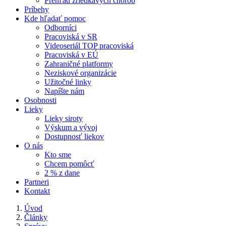
Prehľad zriedkavých chorôb
Príbehy
Kde hľadať pomoc
Odborníci
Pracoviská v SR
Videoseriál TOP pracoviská
Pracoviská v EÚ
Zahraničné platformy
Neziskové organizácie
Užitočné linky
Napíšte nám
Osobnosti
Lieky
Lieky siroty
Výskum a vývoj
Dostupnosť liekov
O nás
Kto sme
Chcem pomôcť
2 % z dane
Partneri
Kontakt
Úvod
Články