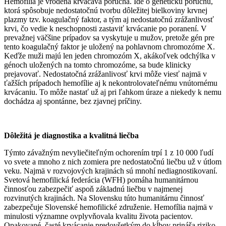
Hemofília je vrodená krvácavá porucha. Ide o genetickú poruchu,
ktorá spôsobuje nedostatočnú tvorbu dôležitej bielkoviny krvnej
plazmy tzv. koagulačný faktor, a tým aj nedostatočnú zrážanlivosť
krvi, čo vedie k neschopnosti zastaviť krvácanie po poranení. V
prevažnej väčšine prípadov sa vyskytuje u mužov, pretože gén pre
tento koagulačný faktor je uložený na pohlavnom chromozóme X.
Keďže muži majú len jeden chromozóm X, akákoľvek odchýlka v
génoch uložených na tomto chromozóme, sa bude klinicky
prejavovať. Nedostatočná zrážanlivosť krvi môže viesť najmä v
ťažších prípadoch hemofílie aj k nekontrolovateľnému vnútornému
krvácaniu. To môže nastať už aj pri ľahkom úraze a niekedy k nemu
dochádza aj spontánne, bez zjavnej príčiny.
Dôležitá je diagnostika a kvalitná liečba
Týmto závažným nevyliečiteľným ochorením trpí 1 z 10 000 ľudí
vo svete a mnoho z nich zomiera pre nedostatočnú liečbu už v útlom
veku. Najmä v rozvojových krajinách sú mnohí nediagnostikovaní.
Svetová hemofilická federácia (WFH) pomáha humanitárnou
činnosťou zabezpečiť aspoň základnú liečbu v najmenej
rozvinutých krajinách. Na Slovensku túto humanitárnu činnosť
zabezpečuje Slovenské hemofilické združenie. Hemofília najmä v
minulosti významne ovplyvňovala kvalitu života pacientov.
Opakované, časté krvácanie predovšetkým do kĺbov prináša riziko