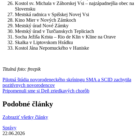
Kostol sv. Michala v Záhorskej Vsi – najzápadnejšia obec na
Slovensku
Mestská radnica v Spišskej Novej Vsi
Kino Mier v Nových Zámkoch
Mestský úrad Nové Zámky
Mestský úrad v Turčianskych Tepliciach
Socha Ježiša Krista – Rio de Klin v Kline na Orave
Skalka v Liptovskom Hrádku
Kostol Jána Nepomuckého v Haniske
Titulná foto: freepik
Pilotná štúdia novorodeneckého skríningu SMA a SCID zachytila
pozitívnych novorodencov
Pripomenuli sme si Deň zriedkavých chorôb
Podobné články
Zobraziť všetky články
Správy
22.06.2026