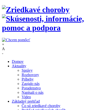
+
A
-
Domov
Aktuality
Správy
Rozhovory
Príbehy
Zaujalo nás
Poradenstvo
Napísali o nás
Video
Základný prehľad
Čo sú zriedkavé choroby