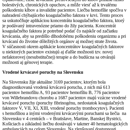
bolestivých, chronických opuchov, a môže viesť až k trvalému
poškodeniu kĺbov a invalidite pacientov. Liečba hemofílie spočíva v
nahradení chýbajúceho koagulačného faktora v krvi. Tento proces
sa uskutočňuje aplikáciou koncentrátu koagulačného faktora, ktorý
je podávaný intravenózne priamo do žily pacienta. Koncentrát
koagulačného faktora je potrebné podať čo najskôr od začiatku
krvácania, aby sa predišlo dlhodobému poškodeniu organizmu a pri
krvácaní do životne dôležitých orgánov aj možnej strate života.
V súčasnosti okrem aplikácie koncentrátov koagulačných faktorov
u niektorých pacientov existujú aj ďalšie možnosti tzv. novej
nefaktorovej (nesubstitučnej) terapie a do budúcna sa otvárajú
možnosti aj génovej terapie.
Vrodené krvácavé poruchy na Slovensku
Na Slovensku žije aktuálne 3169 pacientov, ktorým bola
diagnostikovaná vrodená krvácavá porucha, z nich má 613
pacientov hemofíliu A, 93 pacientov hemofíliu B, 776 pacientov
von Willebrandovu chorobu a 1687 pacientov majú vzácne vrodené
krvácavé poruchy (poruchy fibrinogénu, nedostatok koagulačných
faktorov V, VII, XI, XIII, vrodené poruchy trombocytov). Pacienti
s hemofíliou a inými vrodenými krvácavými poruchami sa liečia na
Slovensku v 4 centrách – v Bratislave, Martine, Banskej Bystrici,
Košiciach a základnú liečbu dostávajú v takmer 40 hematologických
ambulanciách na celom Slovensku. Na zlepšovaní dostupnosti