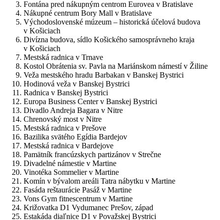
Fontána pred nákupným centrom Eurovea v Bratislave
Nákupné centrum Bory Mall v Bratislave
Východoslovenské múzeum – historická účelová budova
v Košiciach
Divízna budova, sídlo Košického samosprávneho kraja
v Košiciach
Mestská radnica v Trnave
Kostol Obrátenia sv. Pavla na Mariánskom námestí v Žiline
Veža mestského hradu Barbakan v Banskej Bystrici
Hodinová veža v Banskej Bystrici
Radnica v Banskej Bystrici
Europa Business Center v Banskej Bystrici
Divadlo Andreja Bagara v Nitre
Chrenovský most v Nitre
Mestská radnica v Prešove
Bazilika svätého Egídia Bardejov
Mestská radnica v Bardejove
Pamätník francúzskych partizánov v Strečne
Divadelné námestie v Martine
Vinotéka Sommelier v Martine
Komín v bývalom areáli Tatra nábytku v Martine
Fasáda reštaurácie Pasáž v Martine
Vons Gym fitnescentrum v Martine
Križovatka D1 Vydumanec Prešov, západ
Estakáda diaľnice D1 v Považskej Bystrici