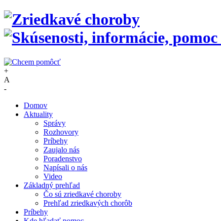
+
A
-
Domov
Aktuality
Správy
Rozhovory
Príbehy
Zaujalo nás
Poradenstvo
Napísali o nás
Video
Základný prehľad
Čo sú zriedkavé choroby
Prehľad zriedkavých chorôb
Príbehy
Kde hľadať pomoc