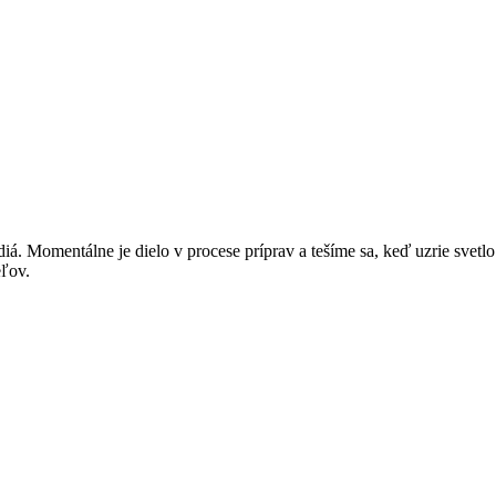
diá. Momentálne je dielo v procese príprav a tešíme sa, keď uzrie svet
eľov.