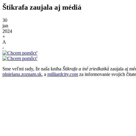
Štikrafa zaujala aj médiá
30
jan
2024
+
A
-
Sme veľmi rady, že naša kniha
Štikrafa a iné zriedkatká
zaujala aj mé
plnielanu.zoznam.sk
, a
milliardcity.com
za informovanie svojich čitat