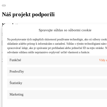
Náš projekt podporili
Newsletter
Spravujte súhlas so súbormi cookie
Prihláste sa na odber noviniek
Na poskytovanie tých najlepších skúseností používame technológie, ako sú súbory cook
ukladanie a/alebo prístup k informáciám o zariadení. Súhlas s týmito technológiami nám
spracovávať údaje, ako je správanie pri prehliadaní alebo jedinečné ID na tejto stránke. 
odvolanie súhlasu môže nepriaznivo ovplyvniť určité vlastnosti a funkcie.
Základné informácie
Funkčné
Vždy a
Aktuality
Predvoľby
Príbehy pacientov
Osobnosti
Štatistiky
Kde hľadať pomoc
Odborníci
Marketing
Pracoviská v SR
O nás