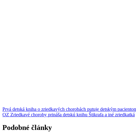
Prvá detská kniha o zriedkavých chorobách putuje detským paciento
OZ Zriedkavé choroby prináša detskú knihu Štikrafa a iné zriedkatká
Podobné články