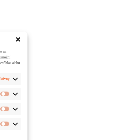
ie na
 umožní
Nesúhlas alebo
ktívny