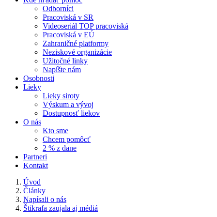
Odborníci
Pracoviská v SR
Videoseriál TOP pracoviská
Pracoviská v EÚ
Zahraničné platformy
Neziskové organizácie
Užitočné linky
Napíšte nám
Osobnosti
Lieky
Lieky siroty
Výskum a vývoj
Dostupnosť liekov
O nás
Kto sme
Chcem pomôcť
2 % z dane
Partneri
Kontakt
Úvod
Články
Napísali o nás
Štikrafa zaujala aj médiá