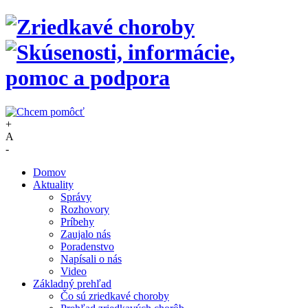
+
A
-
Domov
Aktuality
Správy
Rozhovory
Príbehy
Zaujalo nás
Poradenstvo
Napísali o nás
Video
Základný prehľad
Čo sú zriedkavé choroby