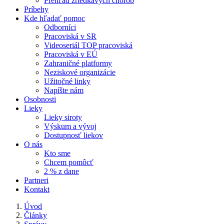
Prehľad zriedkavých chorôb
Príbehy
Kde hľadať pomoc
Odborníci
Pracoviská v SR
Videoseriál TOP pracoviská
Pracoviská v EÚ
Zahraničné platformy
Neziskové organizácie
Užitočné linky
Napíšte nám
Osobnosti
Lieky
Lieky siroty
Výskum a vývoj
Dostupnosť liekov
O nás
Kto sme
Chcem pomôcť
2 % z dane
Partneri
Kontakt
Úvod
Články