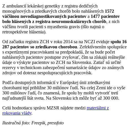
Z ambulancií lekárskej genetiky z registra dedičných
monogénových a zriedkavých chorôb bolo nahlásených
1572
väčšinou novodiagnostikovaných pacientov
a
1477 pacientov
bolo hlásených z registra neuromuskulárnych chorôb
, z nich
väčšinu tvorili pacienti s myasthenia gravis (išlo najmä o
retrospektívne hlásenia).
Od začiatku registra ZCH v roku 2014 sa na NCZI eviduje
spolu 16
287 pacientov so zriedkavou chorobou
. Zefektívnením spolupráce
s expertíznymi pracoviskami sa predpokladá, že sa bude počet
nahlásených pacientov postupne zvyšovať, čím sa získajú reálnejšie
údaje o výskyte pacientov so ZCH na Slovensku. Zatiaľ sú určité
rezervy v technickom zabezpečení sumarizácie údajov zo známych
zdrojov od doteraz nespolupracujúcich pracovísk.
Podľa dostupných informácií v Európskej únii zriedkavými
chorobami trpí približne 30 miliónov ľudí. Na celej Zemi ide o vyše
300 miliónov ľudí, čo znamená, že spolu by mohli vytvoriť tretí
najľudnatejší štát sveta. Na Slovensku ich môže byť až 300 000.
Celú hodnotiacu správu MZSR nájdete medzi
materiálmi z
rokovania vlády
.
Ilustračná foto: Freepik, pressfoto