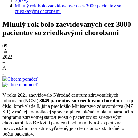
Správy
Minulý rok bolo zaevidovaných cez 3000 pacientov so
zriedkavými chorobami
Minulý rok bolo zaevidovaných cez 3000
pacientov so zriedkavými chorobami
09
jún
2022
+
A
-
V roku 2021 zaevidovalo Národné centrum zdravotníckych
informácií (NCZI)
3049 pacientov so zriedkavou chorobou
. To je
číslo, ktoré vláde 8. júna predložilo Ministerstvo zdravotníctva (MZ
SR) v ročnej hodnotiacej správe o plnení akčného plánu národného
programu zdravotnej starostlivosti o pacientov so zriedkavými
chorobami. Keďže kvôli pandémii boli minulý rok expertízne
pracoviská mimoriadne vyťažené, je to len zlomok skutočného
počtu pacientov.