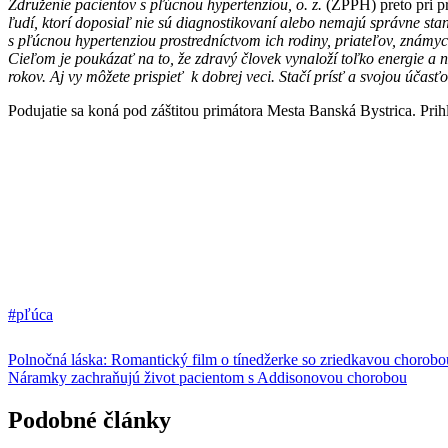
Združenie pacientov s pľúcnou hypertenziou, o. z.
(ZPPH) preto pri pr
ľudí, ktorí doposiaľ nie sú diagnostikovaní alebo nemajú správne st
s pľúcnou hypertenziou prostredníctvom ich rodiny, priateľov, známyc
Cieľom je poukázať na to, že zdravý človek vynaloží toľko energie 
rokov. Aj vy môžete prispieť k dobrej veci. Stačí prísť a svojou úča
Podujatie sa koná pod záštitou primátora Mesta Banská Bystrica. Prih
#pľúca
Polnočná láska: Romantický film o tínedžerke so zriedkavou chorobo
Náramky zachraňujú život pacientom s Addisonovou chorobou
Podobné články