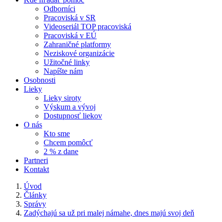
Odborníci
Pracoviská v SR
Videoseriál TOP pracoviská
Pracoviská v EÚ
Zahraničné platformy
Neziskové organizácie
Užitočné linky
Napíšte nám
Osobnosti
Lieky
Lieky siroty
Výskum a vývoj
Dostupnosť liekov
O nás
Kto sme
Chcem pomôcť
2 % z dane
Partneri
Kontakt
Úvod
Články
Správy
Zadýchajú sa už pri malej námahe, dnes majú svoj deň