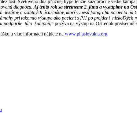
íležitosti Svetového dňa pľúcnej hypertenzie každoročne vedie kampa
anovenú diagnózu.
Aj tento rok sa stretneme 2. júna a vystúpime na Os
h, lekárov a ostatných účastníkov, ktorí vynesú fotografiu pacienta na
a námahy pri takomto výstupe ako pacient s PH po prejdení niekoľkých
sťou podporíte túto kampaň
,“ pozýva na výstup na Ostredok predsední
lášku a viac informácií nájdete na
www.phaslovakia.org
u