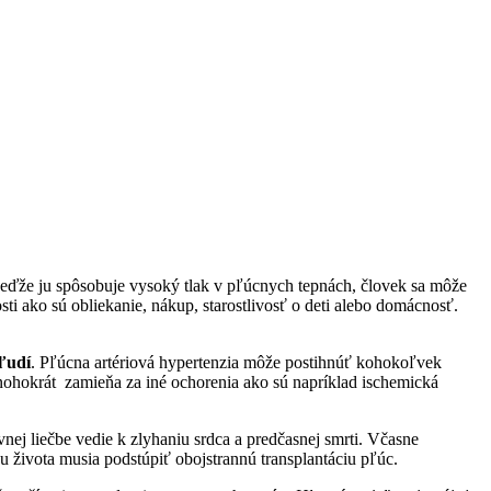
Keďže ju spôsobuje vysoký tlak v pľúcnych tepnách, človek sa môže
i ako sú obliekanie, nákup, starostlivosť o deti alebo domácnosť.
 ľudí
. Pľúcna artériová hypertenzia môže postihnúť kohokoľvek
 mnohokrát zamieňa za iné ochorenia ako sú napríklad ischemická
vnej liečbe vedie k zlyhaniu srdca a predčasnej smrti. Včasne
nu života musia podstúpiť obojstrannú transplantáciu pľúc.