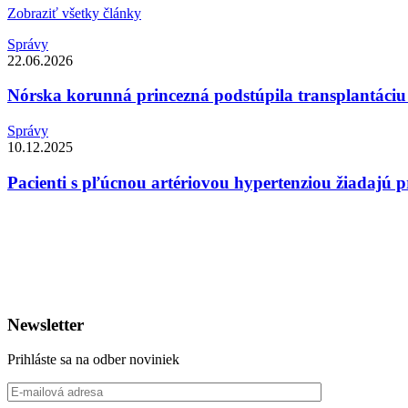
Zobraziť všetky články
Správy
22.06.2026
Nórska korunná princezná podstúpila transplantáciu
Správy
10.12.2025
Pacienti s pľúcnou artériovou hypertenziou žiadajú p
Newsletter
Prihláste sa na odber noviniek