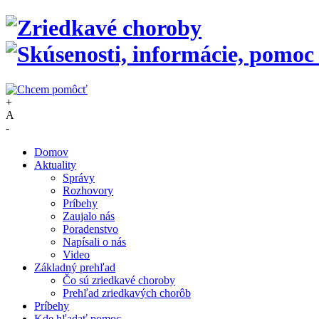
+
A
-
Domov
Aktuality
Správy
Rozhovory
Príbehy
Zaujalo nás
Poradenstvo
Napísali o nás
Video
Základný prehľad
Čo sú zriedkavé choroby
Prehľad zriedkavých chorôb
Príbehy
Kde hľadať pomoc