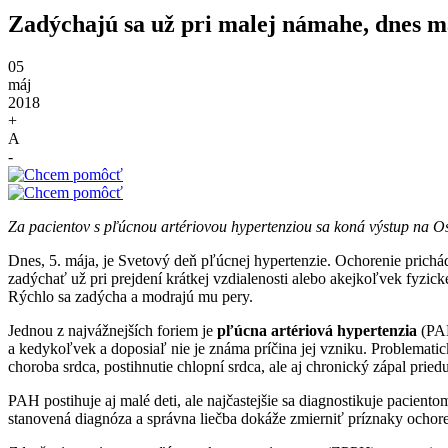
Zadýchajú sa už pri malej námahe, dnes m
05
máj
2018
+
A
-
Za pacientov s pľúcnou artériovou hypertenziou sa koná výstup na Ost
Dnes, 5. mája, je Svetový deň pľúcnej hypertenzie. Ochorenie prich
zadýchať už pri prejdení krátkej vzdialenosti alebo akejkoľvek fyzic
Rýchlo sa zadýcha a modrajú mu pery.
Jednou z najvážnejších foriem je
pľúcna artériová hypertenzia
(PAH
a kedykoľvek a doposiaľ nie je známa príčina jej vzniku. Problematic
choroba srdca, postihnutie chlopní srdca, ale aj chronický zápal priedu
PAH postihuje aj malé deti, ale najčastejšie sa diagnostikuje pacient
stanovená diagnóza a správna liečba dokáže zmierniť príznaky ochoreni