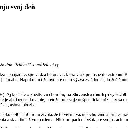
ajú svoj deň
redok. Prihlásiť sa môžete aj vy.
ádza nenápadne, sprevádza ho únava, ktorá však prerastie do extrému. 
kej námahe. Napokon môže byť pre neho výzva zvládnuť aj bežné činnost
). Aj keď ide o zriedkavú chorobu,
na Slovensku ňou trpí vyše 250
ké je aj diagnostikovanie, pretože pre svoje nešpecifické príznaky sa
šiek, astma, obezita.
om okolo 40. a 50. roku života. Je to veľmi vážne ochorenie a pri nesprá
a a skvalitniť život pacienta. Niektorí pacienti však pre svoju záchra