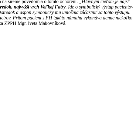
ň na šírenie povedomia o tomto ochorení.
„Hlavným cieľom je nájsť
tredok, najvyšší vrch Veľkej Fatry
. Ide o symbolický výstup pacientov
 Ostredok a aspoň symbolicky mu umožnia zúčastniť sa tohto výstupu.
 metrov. Pritom pacient s PH takúto námahu vykonáva denne niekoľko
čka ZPPH Mgr. Iveta Makovníková.