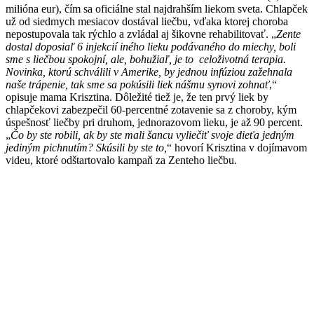
milióna eur), čím sa oficiálne stal najdrahším liekom sveta. Chlapček
už od siedmych mesiacov dostával liečbu, vďaka ktorej choroba
nepostupovala tak rýchlo a zvládal aj šikovne rehabilitovať. „
Zente
dostal doposiaľ 6 injekcií iného lieku podávaného do miechy, boli
sme s liečbou spokojní, ale, bohužiaľ, je to celoživotná terapia.
Novinka, ktorú schválili v Amerike, by jednou infúziou zažehnala
naše trápenie, tak sme sa pokúsili liek nášmu synovi zohnať
,“
opisuje mama Krisztina. Dôležité tiež je, že ten prvý liek by
chlapčekovi zabezpečil 60-percentné zotavenie sa z choroby, kým
úspešnosť liečby pri druhom, jednorazovom lieku, je až 90 percent.
„
Čo by ste robili, ak by ste mali šancu vyliečiť svoje dieťa jedným
jediným pichnutím? Skúsili by ste to,
“ hovorí Krisztina v dojímavom
videu, ktoré odštartovalo kampaň za Zenteho liečbu.