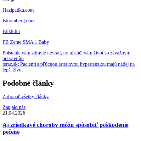
Hazipatika.com
Bloomberg.com
Blikk.hu
FB Zente SMA 1 Baby
Poistenie vám zdravie nevráti, no uľahčí vám život so závažným
ochorením
teraz.sk: Pacienti s pľúcnou artériovou hypertenziou majú nádej na
lepší život
Podobné články
Zobraziť všetky články
Zaujalo nás
21.04.2026
Aj zriedkavé choroby môžu spôsobiť poškodenie
pečene