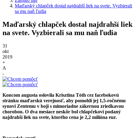
Zaujalo nás
Maďarský chlapček dostal najdrahší liek na svete. Vyzbierali
sa mu naň ľudia
Maďarský chlapček dostal najdrahší liek
na svete. Vyzbierali sa mu naň ľudia
31
okt
2019
+
A
-
Koncom augusta oslovila Krisztina Tóth cez facebokovú
stránku maďarskú verejnosť, aby pomohli jej 1,5-ročnému
synovi Zentemu v boji s mimoriadne zákernou zriedkavou
chorobou. O dva mesiace neskôr bol chlapčekovi podaný
najdrahší liek na svete, ktorého cena je 2,2 milióna eur.