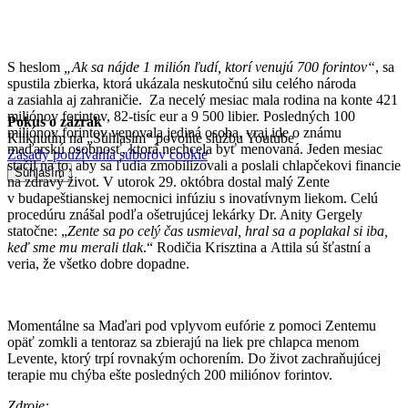
S heslom
„Ak sa nájde 1 milión ľudí, ktorí venujú 700 forintov“
, sa
spustila zbierka, ktorá ukázala neskutočnú silu celého národa
a zasiahla aj zahraničie. Za necelý mesiac mala rodina na konte 421
miliónov forintov, 82-tisíc eur a 9 500 libier. Posledných 100
Pokus o zázrak
miliónov forintov venovala jediná osoba, vraj ide o známu
Kliknutím na „Súhlasím“ povolíte službu Youtube
maďarskú osobnosť, ktorá nechcela byť menovaná. Jeden mesiac
Zásady používania súborov cookie
stačil na to, aby sa ľudia zmobilizovali a poslali chlapčekovi financie
Súhlasím
na zdravý život. V utorok 29. októbra dostal malý Zente
v budapeštianskej nemocnici infúziu s inovatívnym liekom. Celú
procedúru znášal podľa ošetrujúcej lekárky Dr. Anity Gergely
statočne: „
Zente sa po celý čas usmieval, hral sa a poplakal si iba,
keď sme mu merali tlak
.“ Rodičia Krisztina a Attila sú šťastní a
veria, že všetko dobre dopadne.
Momentálne sa Maďari pod vplyvom eufórie z pomoci Zentemu
opäť zomkli a tentoraz sa zbierajú na liek pre chlapca menom
Levente, ktorý trpí rovnakým ochorením. Do život zachraňujúcej
terapie mu chýba ešte posledných 200 miliónov forintov.
Zdroje: