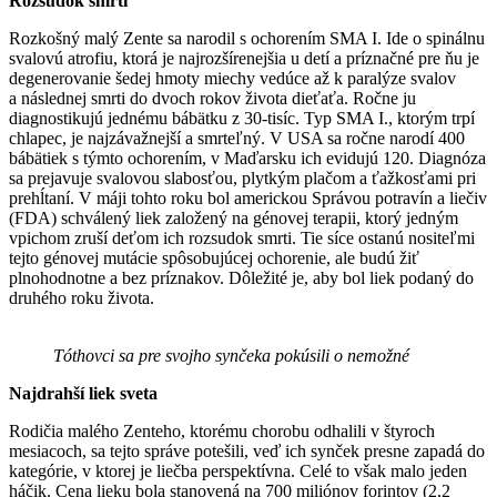
Rozsudok smrti
Rozkošný malý Zente sa narodil s ochorením SMA I. Ide o spinálnu
svalovú atrofiu, ktorá je najrozšírenejšia u detí a príznačné pre ňu je
degenerovanie šedej hmoty miechy vedúce až k paralýze svalov
a následnej smrti do dvoch rokov života dieťaťa. Ročne ju
diagnostikujú jednému bábätku z 30-tisíc. Typ SMA I., ktorým trpí
chlapec, je najzávažnejší a smrteľný. V USA sa ročne narodí 400
bábätiek s týmto ochorením, v Maďarsku ich evidujú 120. Diagnóza
sa prejavuje svalovou slabosťou, plytkým plačom a ťažkosťami pri
prehĺtaní. V máji tohto roku bol americkou Správou potravín a liečiv
(FDA) schválený liek založený na génovej terapii, ktorý jedným
vpichom zruší deťom ich rozsudok smrti. Tie síce ostanú nositeľmi
tejto génovej mutácie spôsobujúcej ochorenie, ale budú žiť
plnohodnotne a bez príznakov. Dôležité je, aby bol liek podaný do
druhého roku života.
Tóthovci sa pre svojho synčeka pokúsili o nemožné
Najdrahší liek sveta
Rodičia malého Zenteho, ktorému chorobu odhalili v štyroch
mesiacoch, sa tejto správe potešili, veď ich synček presne zapadá do
kategórie, v ktorej je liečba perspektívna. Celé to však malo jeden
háčik. Cena lieku bola stanovená na 700 miliónov forintov (2,2