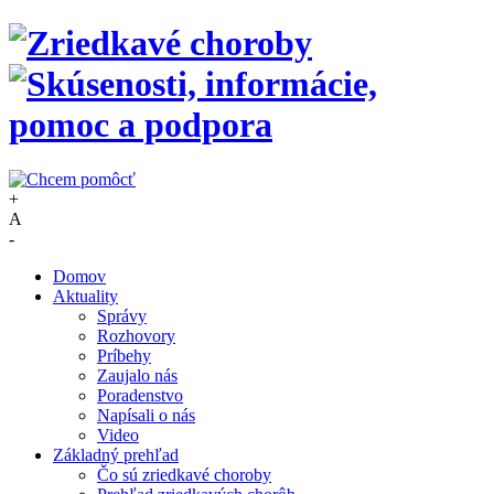
+
A
-
Domov
Aktuality
Správy
Rozhovory
Príbehy
Zaujalo nás
Poradenstvo
Napísali o nás
Video
Základný prehľad
Čo sú zriedkavé choroby