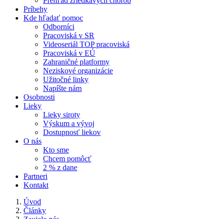
Prehľad zriedkavých chorôb
Príbehy
Kde hľadať pomoc
Odborníci
Pracoviská v SR
Videoseriál TOP pracoviská
Pracoviská v EÚ
Zahraničné platformy
Neziskové organizácie
Užitočné linky
Napíšte nám
Osobnosti
Lieky
Lieky siroty
Výskum a vývoj
Dostupnosť liekov
O nás
Kto sme
Chcem pomôcť
2 % z dane
Partneri
Kontakt
Úvod
Články