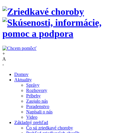
+
A
-
Domov
Aktuality
Správy
Rozhovory
Príbehy
Zaujalo nás
Poradenstvo
Napísali o nás
Video
Základný prehľad
Čo sú zriedkavé choroby