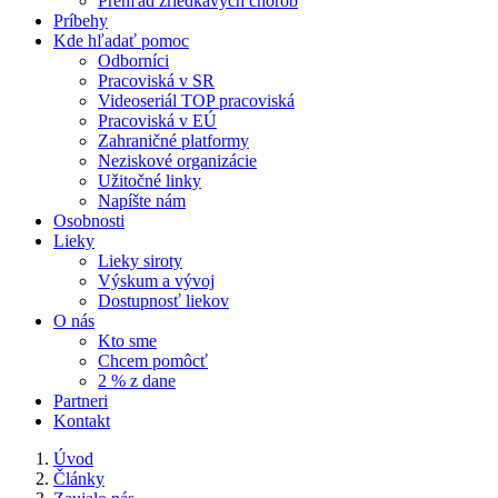
Prehľad zriedkavých chorôb
Príbehy
Kde hľadať pomoc
Odborníci
Pracoviská v SR
Videoseriál TOP pracoviská
Pracoviská v EÚ
Zahraničné platformy
Neziskové organizácie
Užitočné linky
Napíšte nám
Osobnosti
Lieky
Lieky siroty
Výskum a vývoj
Dostupnosť liekov
O nás
Kto sme
Chcem pomôcť
2 % z dane
Partneri
Kontakt
Úvod
Články