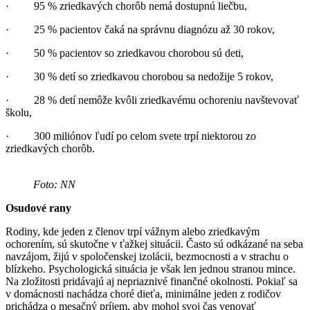
· 95 % zriedkavých chorôb nemá dostupnú liečbu,
· 25 % pacientov čaká na správnu diagnózu až 30 rokov,
· 50 % pacientov so zriedkavou chorobou sú deti,
· 30 % detí so zriedkavou chorobou sa nedožije 5 rokov,
· 28 % detí nemôže kvôli zriedkavému ochoreniu navštevovať
školu,
· 300 miliónov ľudí po celom svete trpí niektorou zo
zriedkavých chorôb.
Foto: NN
Osudové rany
Rodiny, kde jeden z členov trpí vážnym alebo zriedkavým
ochorením, sú skutočne v ťažkej situácii. Často sú odkázané na seba
navzájom, žijú v spoločenskej izolácii, bezmocnosti a v strachu o
blízkeho. Psychologická situácia je však len jednou stranou mince.
Na zložitosti pridávajú aj nepriaznivé finančné okolnosti. Pokiaľ sa
v domácnosti nachádza choré dieťa, minimálne jeden z rodičov
prichádza o mesačný príjem, aby mohol svoj čas venovať