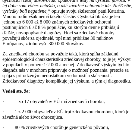
dýchacích ciest, absolvovala opakované testy na cystickú fibrózu
. V
tej dobe som vôbec netušila, o aké závažné ochorenie ide. Našťastie,
výsledky boli negatívne,“
opisuje svoju skúsenosť pani Katarína.
Mnoho rodín však nemá takéto šťastie. Cystická fibróza je len
jednou zo 6 000 až 8 000 známych zriedkavých ochorení
postihujúcich 6 až 8 % populácie, ku ktorým denne pribúdajú
ďalšie, novopopísané diagnózy. Hoci sa zriedkavé choroby
považujú skôr za ojedinelé, trpí nimi približne 30 miliónov
Európanov, z toho vyše 300 000 Slovákov.
Za zriedkavú chorobu sa považuje taká, ktorá spĺňa základnú
epidemiologickú charakteristiku zriedkavej choroby, to je jej výskyt
v populácii v pomere 1:2 000 a menej. Zriedkavosť výskytu týchto
diagnóz nás v mnohom pripravuje o možnosť poznania, pretože sa
spája s prirodzeným nedostatkom vedomostí a skúseností.
Zriedkavosť diagnózy komplikuje jej výskum, a tým aj diagnostiku.
Vedeli ste, že:
· 1 zo 17 obyvateľov EÚ má zriedkavú chorobu,
· 1 z 2 000 obyvateľov EÚ trpí zriedkavou chorobou, ktorá je
závažná alebo život ohrozujúca,
· 80 % zriedkavých chorôb je genetického pôvodu,