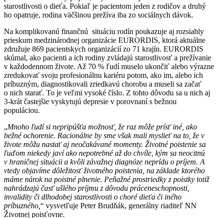
starostlivosti o dieťa. Pokiaľ je pacientom jeden z rodičov a druhý
ho opatruje, rodina väčšinou prežíva iba zo sociálnych dávok.
Na komplikovanú finančnú situáciu rodín poukazuje aj rozsiahly
prieskum medzinárodnej organizácie EURORDIS, ktorá aktuálne
združuje 869 pacientskych organizácií zo 71 krajín. EURORDIS
skúmal, ako pacienti a ich rodiny zvládajú starostlivosť a prežívanie
v každodennom živote. Až 70 % ľudí muselo ukončiť alebo výrazne
zredukovať svoju profesionálnu kariéru potom, ako im, alebo ich
príbuzným, diagnostikovali zriedkavú chorobu a museli sa začať
o nich starať. To je veľmi vysoké číslo. Z tohto dôvodu sa u nich aj
3-krát častejšie vyskytujú depresie v porovnaní s bežnou
populáciou.
„
Mnoho ľudí si nepripúšťa možnosť, že raz môže prísť iné, ako
bežné ochorenie. Racionálne by sme však mali myslieť na to, že v
živote môžu nastať aj neočakávané momenty. Životné poistenie sa
ľuďom niekedy javí ako nepotrebné až do chvíle, kým sa neocitnú
v hraničnej situácii a kvôli závažnej diagnóze neprídu o príjem. A
vtedy objavíme dôležitosť životného poistenia, na základe ktorého
máme nárok na poistné plnenie. Peňažné prostriedky z poistky totiž
nahrádzajú časť ušlého príjmu z dôvodu práceneschopnosti,
invalidity či dlhodobej starostlivosti o choré dieťa či iného
príbuzného,
“ vysvetľuje Peter Brudňák, generálny riaditeľ NN
Životnej poisťovne.