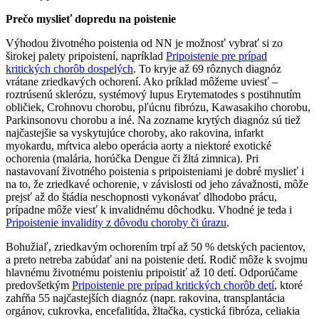
Prečo myslieť dopredu na poistenie
Výhodou životného poistenia od NN je možnosť vybrať si zo
širokej palety pripoistení, napríklad
Pripoistenie pre prípad
kritických chorôb dospelých
. To kryje až 69 rôznych diagnóz
vrátane zriedkavých ochorení. Ako príklad môžeme uviesť –
roztrúsenú sklerózu, systémový lupus Erytematodes s postihnutím
obličiek, Crohnovu chorobu, pľúcnu fibrózu, Kawasakiho chorobu,
Parkinsonovu chorobu a iné. Na zozname krytých diagnóz sú tiež
najčastejšie sa vyskytujúce choroby, ako rakovina, infarkt
myokardu, mŕtvica alebo operácia aorty a niektoré exotické
ochorenia (malária, horúčka Dengue či žltá zimnica). Pri
nastavovaní životného poistenia s pripoisteniami je dobré myslieť i
na to, že zriedkavé ochorenie, v závislosti od jeho závažnosti, môže
prejsť až do štádia neschopnosti vykonávať dlhodobo prácu,
prípadne môže viesť k invalidnému dôchodku. Vhodné je teda i
Pripoistenie invalidity z dôvodu choroby či úrazu
.
Bohužiaľ, zriedkavým ochorením trpí až 50 % detských pacientov,
a preto netreba zabúdať ani na poistenie detí. Rodič môže k svojmu
hlavnému životnému poisteniu pripoistiť až 10 detí. Odporúčame
predovšetkým
Pripoistenie pre prípad kritických chorôb detí
, ktoré
zahŕňa 55 najčastejších diagnóz (napr. rakovina, transplantácia
orgánov, cukrovka, encefalitída, žltačka, cystická fibróza, celiakia