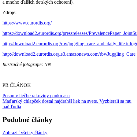
a mnoho ďalších detských ochorení).
Zdroje:
https://www.eurordis.org/
https://download2.eurordis.org/pressreleases/PrevalencePaper_Joint
http://download2.eurordis.org/rbv/juggling_care_and_daily_life.infog
http://download2.eurordis.org.s3.amazonaws.com/rbv/Juggling_C
Ilustračné fotografie: NN
PR ČLÁNOK
Posun v liečbe rakoviny pankreasu
Maďarský chlapček dostal najdrahší liek na svete. Vyzbierali sa mu
naň ľudia
Podobné články
Zobraziť všetky články