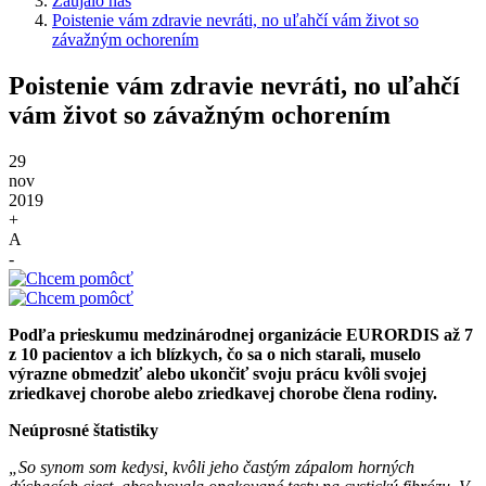
Zaujalo nás
Poistenie vám zdravie nevráti, no uľahčí vám život so
závažným ochorením
Poistenie vám zdravie nevráti, no uľahčí
vám život so závažným ochorením
29
nov
2019
+
A
-
Podľa prieskumu medzinárodnej organizácie EURORDIS až 7
z 10 pacientov a ich blízkych, čo sa o nich starali, muselo
výrazne obmedziť alebo ukončiť svoju prácu kvôli svojej
zriedkavej chorobe alebo zriedkavej chorobe člena rodiny.
Neúprosné štatistiky
„So synom som kedysi, kvôli jeho častým zápalom horných