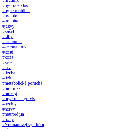
#hrudník
#hydrocefalus
#hypermobilita
#hypotónia
#imunita
#jazvy
#kašeľ
#kĺby
#komunita
#koronavírus
#kosti
#koža
#kŕče
#krv
#liečba
#liek
#metabolická porucha
#motorika
#mozog
#myasténia gravis
#nechty
#nervy
#neurológia
#nohy
#Noonanovej syndróm