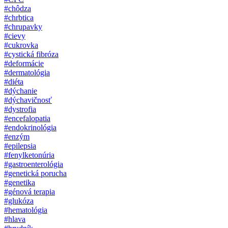
#chôdza
#chrbtica
#chrupavky
#cievy
#cukrovka
#cystická fibróza
#deformácie
#dermatológia
#diéta
#dýchanie
#dýchavičnosť
#dystrofia
#encefalopatia
#endokrinológia
#enzým
#epilepsia
#fenylketonúria
#gastroenterológia
#genetická porucha
#genetika
#génová terapia
#glukóza
#hematológia
#hlava