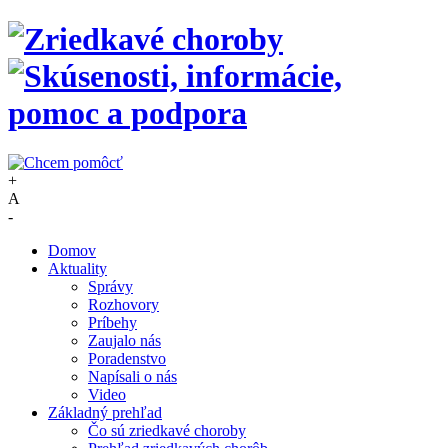
+
A
-
Domov
Aktuality
Správy
Rozhovory
Príbehy
Zaujalo nás
Poradenstvo
Napísali o nás
Video
Základný prehľad
Čo sú zriedkavé choroby