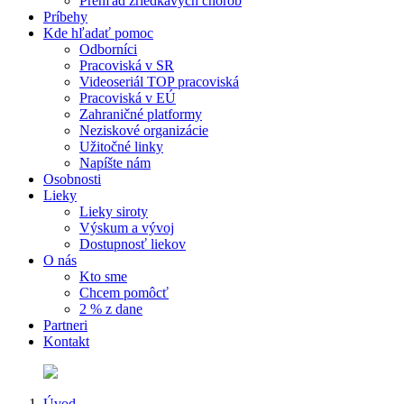
Prehľad zriedkavých chorôb
Príbehy
Kde hľadať pomoc
Odborníci
Pracoviská v SR
Videoseriál TOP pracoviská
Pracoviská v EÚ
Zahraničné platformy
Neziskové organizácie
Užitočné linky
Napíšte nám
Osobnosti
Lieky
Lieky siroty
Výskum a vývoj
Dostupnosť liekov
O nás
Kto sme
Chcem pomôcť
2 % z dane
Partneri
Kontakt
Úvod