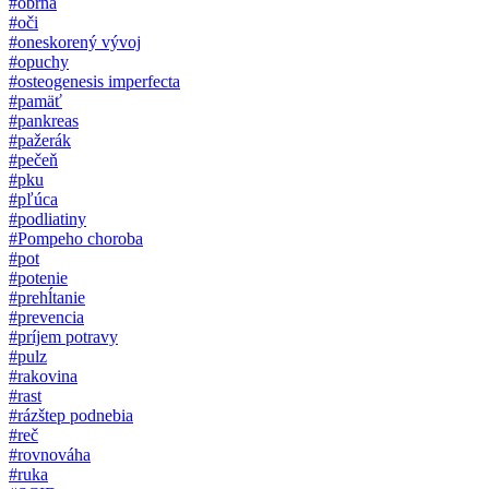
#obrna
#oči
#oneskorený vývoj
#opuchy
#osteogenesis imperfecta
#pamäť
#pankreas
#pažerák
#pečeň
#pku
#pľúca
#podliatiny
#Pompeho choroba
#pot
#potenie
#prehĺtanie
#prevencia
#príjem potravy
#pulz
#rakovina
#rast
#rázštep podnebia
#reč
#rovnováha
#ruka