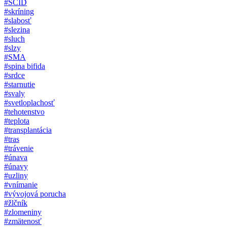
#SCID
#skríning
#slabosť
#slezina
#sluch
#slzy
#SMA
#spina bifida
#srdce
#starnutie
#svaly
#svetloplachosť
#tehotenstvo
#teplota
#transplantácia
#tras
#trávenie
#únava
#únavy
#uzliny
#vnímanie
#vývojová porucha
#žlčník
#zlomeniny
#zmätenosť