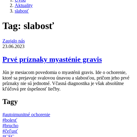
Aktuality
slabosť
Tag: slabosť
Zaujalo nás
23.06.2023
Prvé príznaky myasténie gravis
Jún je mesiacom povedomia o myasténii gravis. Ide o ochorenie,
ktoré sa prejavuje svalovou únavou a slabosťou, pričom jeho prvé
príznaky nie sú jednotné. Včasná diagnostika je však absolútne
kľúčová pre úspešnosť liečby.
Tagy
#autoimunitné ochorenie
#bolesť
#brucho
#čeľusť
#CFC