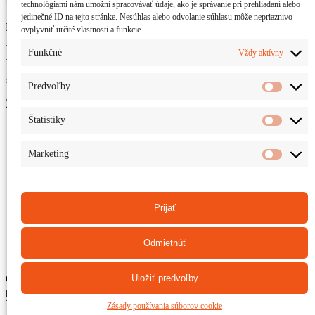
technológiami nám umožní spracovávať údaje, ako je správanie pri prehliadaní alebo
jedinečné ID na tejto stránke. Nesúhlas alebo odvolanie súhlasu môže nepriaznivo
Prihláste sa na odber noviniek
ovplyvniť určité vlastnosti a funkcie.
Funkčné
Vždy aktívny
Predvoľby
Základné informácie
Štatistiky
Aktuality
Príbehy pacientov
Marketing
Osobnosti
Kde hľadať pomoc
Odborníci
Pracoviská v SR
Prijať
O nás
Chcem pomôcť
Odmietnúť
Kontakt
Uložiť predvoľby
Copyright © 2017 Občianske združenie Zriedkavé choroby, všetky
práva vyhradené
Tvorba webstránky
ZoneMedia Digital, s.r.o.
Zásady používania súborov cookie