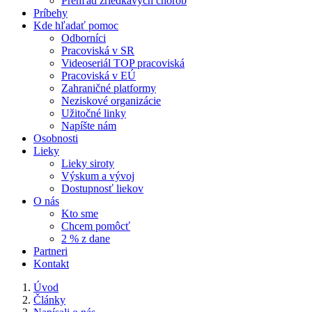
Prehľad zriedkavých chorôb
Príbehy
Kde hľadať pomoc
Odborníci
Pracoviská v SR
Videoseriál TOP pracoviská
Pracoviská v EÚ
Zahraničné platformy
Neziskové organizácie
Užitočné linky
Napíšte nám
Osobnosti
Lieky
Lieky siroty
Výskum a vývoj
Dostupnosť liekov
O nás
Kto sme
Chcem pomôcť
2 % z dane
Partneri
Kontakt
Úvod
Články