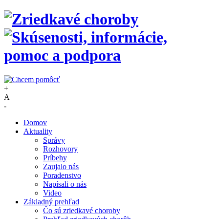
+
A
-
Domov
Aktuality
Správy
Rozhovory
Príbehy
Zaujalo nás
Poradenstvo
Napísali o nás
Video
Základný prehľad
Čo sú zriedkavé choroby