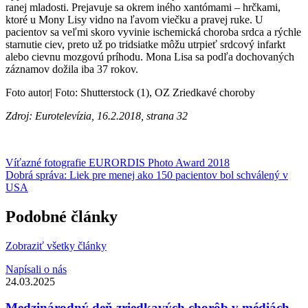
ranej mladosti. Prejavuje sa okrem iného xantómami – hrčkami,
ktoré u Mony Lisy vidno na ľavom viečku a pravej ruke. U
pacientov sa veľmi skoro vyvinie ischemická
choroba
srdca a rýchle
starnutie ciev, preto už po tridsiatke môžu utrpieť srdcový infarkt
alebo cievnu mozgovú príhodu. Mona Lisa sa podľa dochovaných
záznamov dožila iba 37 rokov.
Foto autor| Foto: Shutterstock (1), OZ
Zriedkavé choroby
Zdroj: Eurotelevízia, 16.2.2018, strana 32
Víťazné fotografie EURORDIS Photo Award 2018
Dobrá správa: Liek pre menej ako 150 pacientov bol schválený v
USA
Podobné články
Zobraziť všetky články
Napísali o nás
24.03.2025
Medzinárodný deň zriedkavých chorôb v médiách