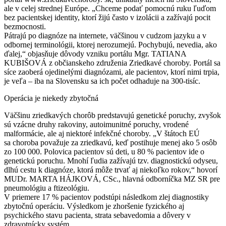
ale v celej strednej Európe. „Chceme podať pomocnú ruku ľuďom
bez pacientskej identity, ktorí žijú často v izolácii a zažívajú pocit
bezmocnosti.
Pátrajú po diagnóze na internete, väčšinou v cudzom jazyku a v
odbornej terminológii, ktorej nerozumejú. Pochybujú, nevedia, ako
ďalej,“ objasňuje dôvody vzniku portálu Mgr. TATIANA
KUBIŠOVÁ z občianskeho združenia
Zriedkavé choroby
. Portál sa
síce zaoberá ojedinelými diagnózami, ale pacientov, ktorí nimi trpia,
je veľa – iba na Slovensku sa ich počet odhaduje na 300-tisíc.
Operácia je niekedy zbytočná
Väčšinu
zriedkavých chorôb
predstavujú genetické poruchy, zvyšok
sú vzácne druhy rakoviny, autoimunitné poruchy, vrodené
malformácie, ale aj niektoré infekčné
choroby
. „V štátoch EÚ
sa
choroba
považuje za
zriedkavú
, keď postihuje menej ako 5 osôb
zo 100 000. Polovica pacientov sú deti, u 80 % pacientov ide o
genetickú poruchu. Mnohí ľudia zažívajú tzv. diagnostickú odyseu,
dlhú cestu k diagnóze, ktorá môže trvať aj niekoľko rokov,“ hovorí
MUDr. MARTA HÁJKOVÁ, CSc., hlavná odborníčka MZ SR pre
pneumológiu a ftizeológiu.
V priemere 17 % pacientov podstúpi následkom zlej diagnostiky
zbytočnú operáciu. Výsledkom je zhoršenie fyzického aj
psychického stavu pacienta, strata sebavedomia a dôvery v
zdravotnícky systém.