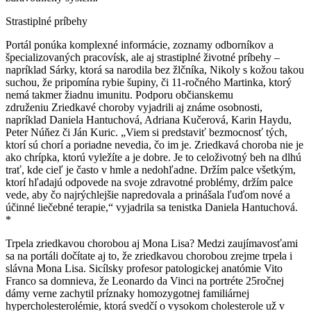
Strastiplné príbehy
Portál ponúka komplexné informácie, zoznamy odborníkov a
špecializovaných pracovísk, ale aj strastiplné životné príbehy –
napríklad Sárky, ktorá sa narodila bez žlčníka, Nikoly s kožou takou
suchou, že pripomína rybie šupiny, či 11-ročného Martinka, ktorý
nemá takmer žiadnu imunitu. Podporu občianskemu
združeniu
Zriedkavé choroby
vyjadrili aj známe osobnosti,
napríklad Daniela Hantuchová, Adriana Kučerová, Karin Haydu,
Peter Núňez či Ján Kuric. „Viem si predstaviť bezmocnosť tých,
ktorí sú chorí a poriadne nevedia, čo im je.
Zriedkavá choroba
nie je
ako chrípka, ktorú vyležíte a je dobre. Je to celoživotný beh na dlhú
trať, kde cieľ je často v hmle a nedohľadne. Držím palce všetkým,
ktorí hľadajú odpovede na svoje zdravotné problémy, držím palce
vede, aby čo najrýchlejšie napredovala a prinášala ľuďom nové a
účinné liečebné terapie,“ vyjadrila sa tenistka Daniela Hantuchová.
*
Trpela
zriedkavou chorobou
aj Mona Lisa? Medzi zaujímavosťami
sa na portáli dočítate aj to, že
zriedkavou chorobou
zrejme trpela i
slávna Mona Lisa. Sicílsky profesor patologickej anatómie Vito
Franco sa domnieva, že Leonardo da Vinci na portréte 25ročnej
dámy verne zachytil príznaky homozygotnej familiárnej
hypercholesterolémie, ktorá svedčí o vysokom cholesterole už v