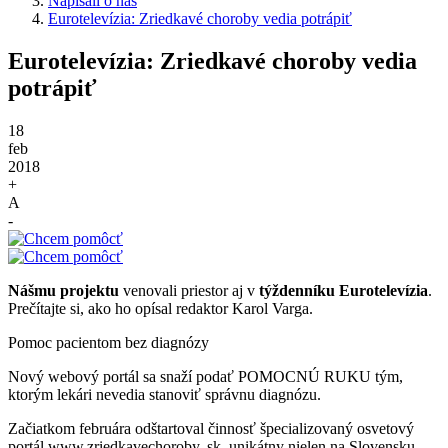
Napísali o nás
Eurotelevízia: Zriedkavé choroby vedia potrápiť
Eurotelevízia: Zriedkavé choroby vedia
potrápiť
18
feb
2018
+
A
-
Nášmu projektu
venovali priestor aj v
týždenníku Eurotelevízia
.
Prečítajte si, ako ho opísal redaktor Karol Varga.
Pomoc pacientom bez diagnózy
Nový webový portál sa snaží podať POMOCNÚ RUKU tým,
ktorým lekári nevedia stanoviť správnu diagnózu.
Začiatkom februára odštartoval činnosť špecializovaný osvetový
portál www.zriedkavechoroby. sk, unikátny nielen na Slovensku,